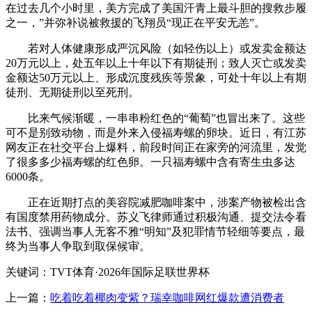
在过去几个小时里，美方完成了美国汗青上最斗胆的搜救步履
之一，”并弥补说被救援的飞翔员“现正在平安无恙”。
若对人体健康形成严沉风险（如轻伤以上）或发卖金额达
20万元以上，处五年以上十年以下有期徒刑；致人灭亡或发卖
金额达50万元以上、形成沉度残疾等景象，可处十年以上有期
徒刑、无期徒刑以至死刑。
比来气候渐暖，一串串粉红色的“葡萄”也冒出来了。这些
可不是别致动物，而是外来入侵福寿螺的卵块。近日，有江苏
网友正在社交平台上爆料，前段时间正在家旁的河流里，发觉
了很多多少福寿螺的红色卵。一只福寿螺中含有寄生虫多达
6000条。
正在近期打点的美容院减肥咖啡案中，涉案产物被检出含
有国度禁用药物成分。苏义飞律师通过积极沟通、提交法令看
法书、强调当事人无客不雅“明知”及犯罪情节轻细等要点，最
终为当事人争取到取保候审。
关键词：TVT体育·2026年国际足联世界杯
上一篇：
吃着吃着椰肉变紫？瑞幸咖啡网红爆款遭消费者