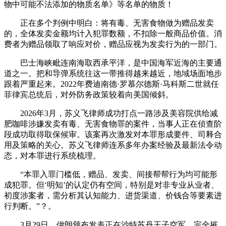
物中可能不法添加的物质名单》等名单的物质！
正在多个判例中明白：将有毒、无害食物做为赠品发卖
的，全体发卖金额均计入犯罪数额，不扣除一般商品价值。消
费者为赠品领取了响应对价，赠品应视为发卖行为的一部门。
巴士海峡毗连南海取西承平洋，是中国海军近海的主要通
道之一。把和导弹系统往这一带推得越来越近，地域场面地步
跟着严重起来。2022年费迪南德·罗慕尔德斯·马科斯二世就任
菲律宾总统后，对外防务政策较着向美国倾斜。
2026年3月，苏义飞律师成功打点一路涉及美容院供给减
肥咖啡涉嫌发卖有毒、无害食物罪的案件，当事人正在侦查阶
段成功取得取保候审。该案再次激发对本罪形成要件、司释合
用及策略的关心。苏义飞律师连系多年办案经验及最新法令动
态，对本罪进行系统梳理。
“本罪入罪门槛低，赠品、发卖、间接帮帮行为均可能形
成犯罪。但‘明知’的认定仍有空间，特别是对非专业从业者、
初度涉案者，需分析其认知能力、进货渠道、价钱合等要素进
行判断。”？。
3月29日，伊朗颁布发表正在沙特苏丹王子空军，完全摧