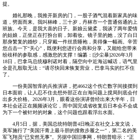
提。
婚礼那晚，我推开新房的门，一股子酒气混着新家具的味
道，劈面而来。我叫林峰，三十岁，丹林市一个普通俗通的上
班族。今天，是我大喜的日子。新娘云黛柔，我谈了两年爱情
的姑娘，正坐正在打扮台前，卸着妆。镜子里的她，没了白日
那身繁复的婚纱，只穿戴一件丝质睡袍，美得像一幅画。辛苦
您点击一下“关心”，既便利您进行会商和分享，又能给您带来
纷歧样的参取感，感激您的支撑！编纂：[沙尘暴]2026年3月
18日，巴拿马总统穆利诺对着，隔空向中近海运喊话，语气里
全是孔殷取无法：“请尽快回来恢复营业，巴拿马实的扛不住
了。
一份美国智库的兵推演讲，把4662这个伤亡数字间接摆到
日本面前，让人忍不住去想外部正在台海问题上搅局到底会付
出多大价格。2026年3月，眼看这份演讲曾经出来大半年，日
本社会还正在频频谈论它，而中国完成省收复后日本会不会成
为下一个被针对的对象，这个问题也跟着浮出水面。
4月5日，据，美国总统特朗普4日晚正在社交上发文说，
美军施行了“美国汗青上最斗胆的搜救步履之一”，第二名的美
军飞翔员“已安然无事”。另据中国旧事网，特朗普暗示：“正