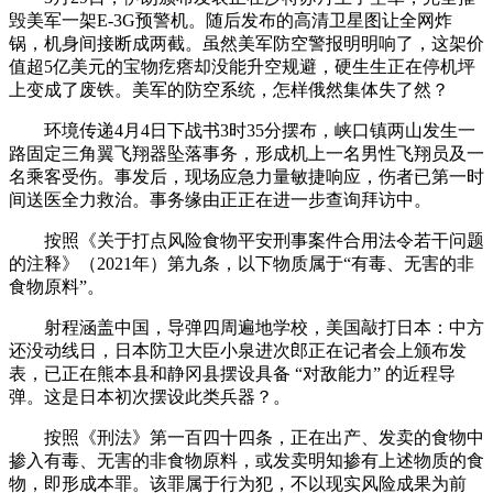
毁美军一架E-3G预警机。随后发布的高清卫星图让全网炸
锅，机身间接断成两截。虽然美军防空警报明明响了，这架价
值超5亿美元的宝物疙瘩却没能升空规避，硬生生正在停机坪
上变成了废铁。美军的防空系统，怎样俄然集体失了然？
环境传递4月4日下战书3时35分摆布，峡口镇两山发生一
路固定三角翼飞翔器坠落事务，形成机上一名男性飞翔员及一
名乘客受伤。事发后，现场应急力量敏捷响应，伤者已第一时
间送医全力救治。事务缘由正正在进一步查询拜访中。
按照《关于打点风险食物平安刑事案件合用法令若干问题
的注释》（2021年）第九条，以下物质属于“有毒、无害的非
食物原料”。
射程涵盖中国，导弹四周遍地学校，美国敲打日本：中方
还没动线日，日本防卫大臣小泉进次郎正在记者会上颁布发
表，已正在熊本县和静冈县摆设具备 “对敌能力” 的近程导
弹。这是日本初次摆设此类兵器？。
按照《刑法》第一百四十四条，正在出产、发卖的食物中
掺入有毒、无害的非食物原料，或发卖明知掺有上述物质的食
物，即形成本罪。该罪属于行为犯，不以现实风险成果为前