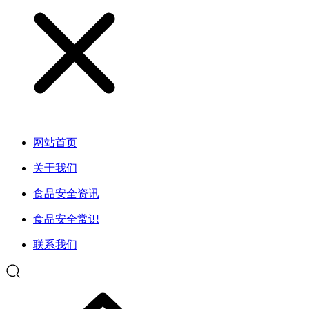
网站首页
关于我们
食品安全资讯
食品安全常识
联系我们