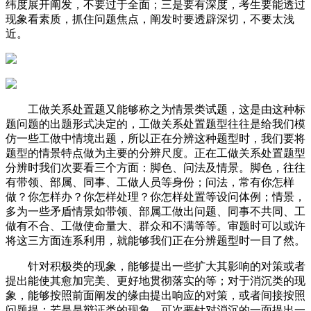
纬度展开阐发，不要过于全面；三是要有深度，考生要能透过
现象看素质，抓住问题焦点，阐发时要透辟深切，不要太浅
近。
工做关系处置题又能够称之为情景类试题，这是由这种标
题问题的出题形式决定的，工做关系处置题型往往是给我们模
仿一些工做中情境出题，所以正在分辨这种题型时，我们要将
题型的情景特点做为主要的分辨尺度。正在工做关系处置题型
分辨时我们次要看三个方面：脚色、问法及情景。脚色，往往
有带领、部属、同事、工做人员等身份；问法，常有你怎样
做？你怎样办？你怎样处理？你怎样处置等设问体例；情景，
多为一些矛盾情景如带领、部属工做出问题、同事不共同、工
做有不合、工做使命量大、群众和不满等等。审题时可以或许
将这三方面连系利用，就能够我们正在分辨题型时一目了然。
针对积极类的现象，能够提出一些扩大其影响的对策或者
提出能使其愈加完美、更好地贯彻落实的等；对于消沉类的现
象，能够按照前面阐发的缘由提出响应的对策，或者间接按照
问题提；若是是辩证类的现象，可次要针对消沉的一面提出一