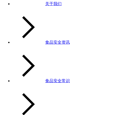
关于我们
食品安全资讯
食品安全常识