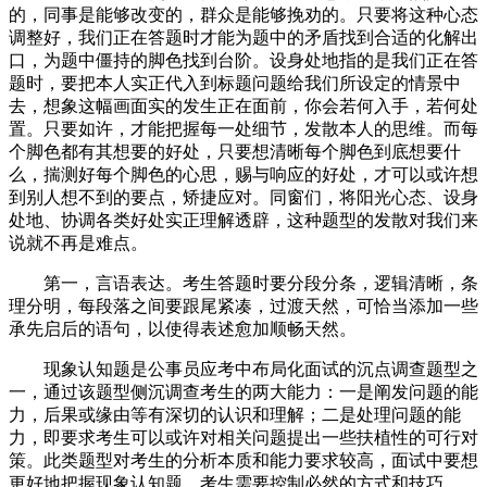
的，同事是能够改变的，群众是能够挽劝的。只要将这种心态
调整好，我们正在答题时才能为题中的矛盾找到合适的化解出
口，为题中僵持的脚色找到台阶。设身处地指的是我们正在答
题时，要把本人实正代入到标题问题给我们所设定的情景中
去，想象这幅画面实的发生正在面前，你会若何入手，若何处
置。只要如许，才能把握每一处细节，发散本人的思维。而每
个脚色都有其想要的好处，只要想清晰每个脚色到底想要什
么，揣测好每个脚色的心思，赐与响应的好处，才可以或许想
到别人想不到的要点，矫捷应对。同窗们，将阳光心态、设身
处地、协调各类好处实正理解透辟，这种题型的发散对我们来
说就不再是难点。
第一，言语表达。考生答题时要分段分条，逻辑清晰，条
理分明，每段落之间要跟尾紧凑，过渡天然，可恰当添加一些
承先启后的语句，以使得表述愈加顺畅天然。
现象认知题是公事员应考中布局化面试的沉点调查题型之
一，通过该题型侧沉调查考生的两大能力：一是阐发问题的能
力，后果或缘由等有深切的认识和理解；二是处理问题的能
力，即要求考生可以或许对相关问题提出一些扶植性的可行对
策。此类题型对考生的分析本质和能力要求较高，面试中要想
更好地把握现象认知题，考生需要控制必然的方式和技巧。