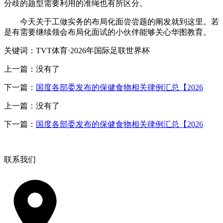
分歧的题型需要利用的准绳也有所区分。
今天关于工做实务的布局化面尝尝题的阐发就到这里。若
是有需要继续领会布局化面试的小伙伴能够关心华图教育。
关键词：TVT体育·2026年国际足联世界杯
上一篇：没有了
下一篇：
国度各部委发布的保健食物相关律例汇总【2026
上一篇：没有了
下一篇：
国度各部委发布的保健食物相关律例汇总【2026
联系我们