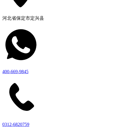
河北省保定市定兴县
400-669-9845
0312-6820759