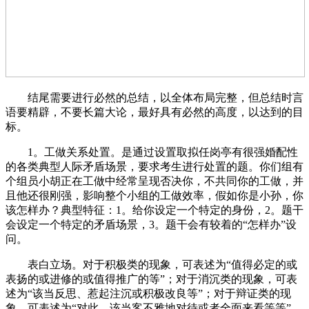
结尾需要进行必然的总结，以全体布局完整，但总结时言
语要精辟，不要长篇大论，最好具有必然的高度，以达到的目
标。
1。工做关系处置。是通过设置取拟任岗亭有很强婚配性
的各类典型人际矛盾场景，要求考生进行处置的题。你们组有
个组员小胡正在工做中经常呈现否决你，不共同你的工做，并
且他还很刚强，影响整个小组的工做效率，假如你是小孙，你
该怎样办？典型特征：1。给你设定一个特定的身份，2。题干
会设定一个特定的矛盾场景，3。题干会有较着的“怎样办”设
问。
表白立场。对于积极类的现象，可表述为“值得必定的或
表扬的或进修的或值得推广的等”；对于消沉类的现象，可表
述为“该当反思、惹起注沉或积极改良等”；对于辩证类的现
象，可表述为“对此，该当客不雅地对待或者全面来看等等”。