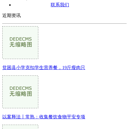
联系我们
近期资讯
贫困县小学克扣学生营养餐，19斤瘦肉只
以案释法丨常熟：收集餐饮食物平安专项