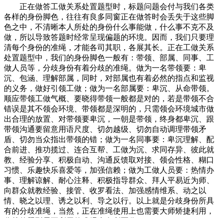
正在做答工做关系处置题型时，标题问题会付与我们各类
各样的身份脚色，往往有良多同窗正在做答时会丢失于这些脚
色之中，不清晰本人所处的身份什么事能做，什么事不克不及
做，所以导致答题时经常呈现偏题的环境。因而，我们只要理
清每个身份的准绳，才能各司其职，各展其长。正在工做关系
处置题型中，我们的身份脚色一般有：带领、部属、同事、工
做人员等，分歧身份有着分歧的准绳。做为一名带领要：卑
沉、包涵、理解部属，同时，对部属也有着必然的指点和监视
的义务，做好引领工做；做为一名部属要：卑沉、从命带领。
顺应带领工做气概、要晓得带领一般都是对的，若是带领不合
错误是其不领会环境、带领都是深明的，只需领会环境城市做
出合理的放置、对带领要卑沉，一朝是带领，终身都卑沉、跟
带领沟通要留意用语尺度、切勿越级、切勿自动调理带领矛
盾、切勿当众指出带领的错；做为一名同事要：卑沉理解、配
合前进、推功揽过、连合互帮、工做为沉、求同存异、彼此就
教、经验分享、积极自动、沟通反馈取对接、领会性格、糊口
习惯、乐趣快乐喜爱等，加强信赖；做为工做人员要：热情办
事、理解谅解、耐心注释、积极指导群众、拜人平易近为师、
向群众就教经验、接管、收罗看法、加强感情维系、动之以
情、晓之以理、诱之以利、导之以行。以上就是分歧身份所具
有的分歧准绳，当然，正在准绳使用上也需要大师矫捷利用，