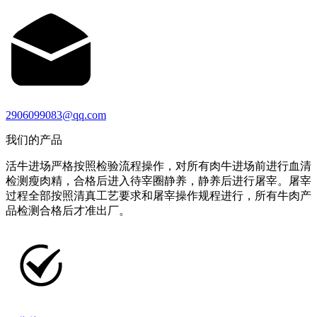
2906099083@qq.com
我们的产品
活牛进场严格按照检验流程操作，对所有肉牛进场前进行血清
检测瘦肉精，合格后进入待宰圈静养，静养后进行屠宰。屠宰
过程全部按照清真工艺要求和屠宰操作规程进行，所有牛肉产
品检测合格后才准出厂。