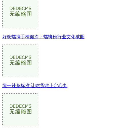
好欢螺携手檀健次：螺蛳粉行业文化破圈
统一辣条标准 让吃货吃上定心丸