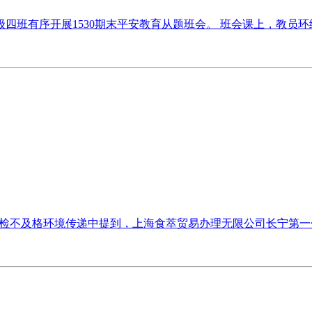
班有序开展1530期末平安教育从题班会。 班会课上，教员环绕
物抽检不及格环境传递中提到，上海食萃贸易办理无限公司长宁第一分