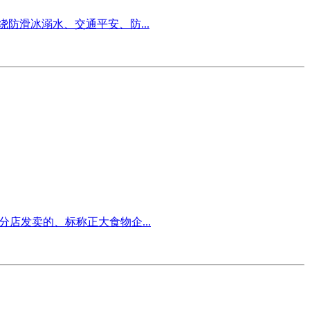
防滑冰溺水、交通平安、防...
店发卖的、标称正大食物企...