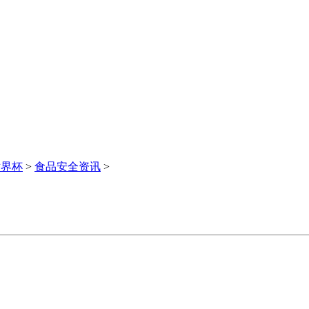
世界杯
>
食品安全资讯
>