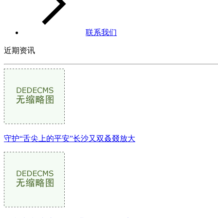
联系我们
近期资讯
守护“舌尖上的平安”长沙又双叒叕放大