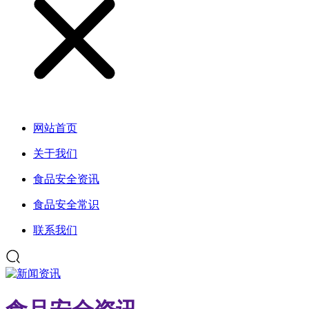
网站首页
关于我们
食品安全资讯
食品安全常识
联系我们