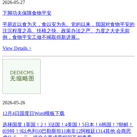
2026-05-27
下脚功夫保障食物平安
平易近以食为天，食以安为先。党的以来，我国对食物平安的
注沉程度之高、扶植之快、政策办法之严、力度之大史无前
例，食物平安工做不竭取得新进展...
View Details >
2026-05-26
12月4日国度日Word模板下载
选择国度 1英国！2！3法国！4美国！5日本！6韩国！7朝鲜！
8沙特！9以色列10巴勒斯坦11南非12阿根廷1314其他 会商思