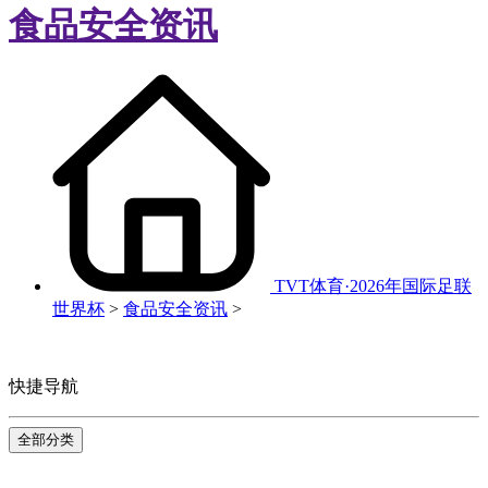
食品安全资讯
TVT体育·2026年国际足联
世界杯
>
食品安全资讯
>
快捷导航
全部分类