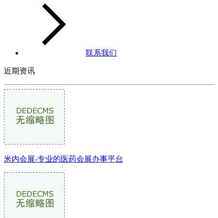
联系我们
近期资讯
米内会展-专业的医药会展办事平台